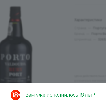
Характеристики
Страна
—
Португ
Бренд
—
Порто В
ШтрихКод
—
3263
Цена действительна 
розничных магазина
Вам уже исполнилось 18 лет?