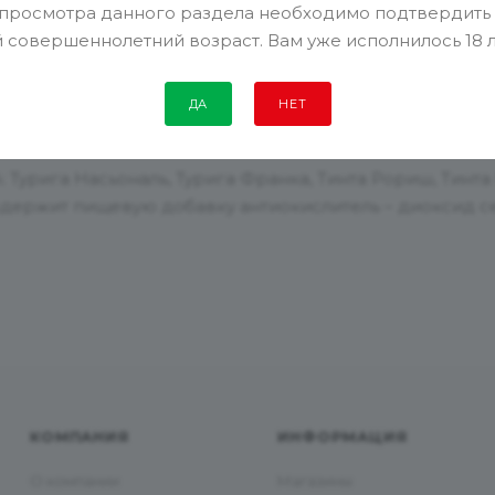
 просмотра данного раздела необходимо подтвердить
 совершеннолетний возраст. Вам уже исполнилось 18 
ОПЛАТА И ДОСТАВКА
ДА
НЕТ
Турига Насьональ, Турига Франка, Тинта Рориш, Тинта 
одержит пищевую добавку антиокислитель – диоксид с
КОМПАНИЯ
ИНФОРМАЦИЯ
О компании
Магазины