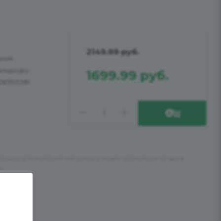
2149.99
руб.
алия
альдоуру
1699.99
руб.
285153381
только для интернет-магазина и может отличаться от цен в
х