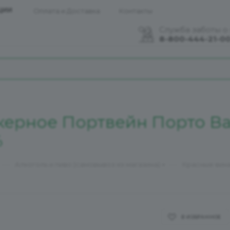
ЦИИ
Оплата и Доставка
Контакты
Служба заботы о
8-800-444-21-0
керное Портвейн Порто Ва
%
—
—
Алкоголь и пиво (самовывоз из магазина)
Красные вин
В ИЗБРАННОЕ