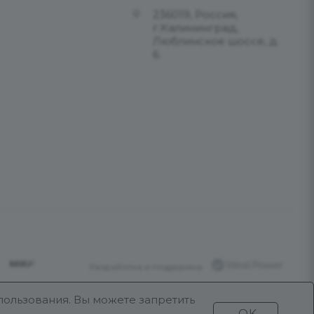
236019, Россия,
г.Калининград,
Люблинское шоссе, д.
6
Разработка и поддержка
Продвижение проекта
ООО «Робот
пользования. Вы можете запретить
Икс»
OK