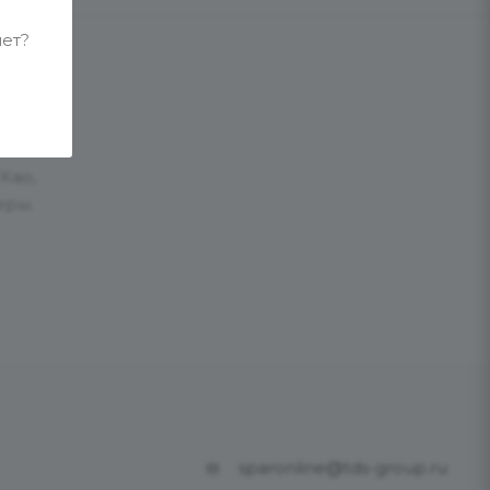
лет?
Као,
еры.
sparonline@tds-group.ru