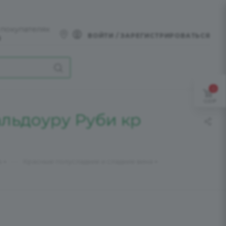
 покупателях
ВОЙТИ / ЗАРЕГИСТРИРОВАТЬСЯ
0
0
0,00
льдоуру Руби кр
—
а
Красные полусладкие и сладкие вина