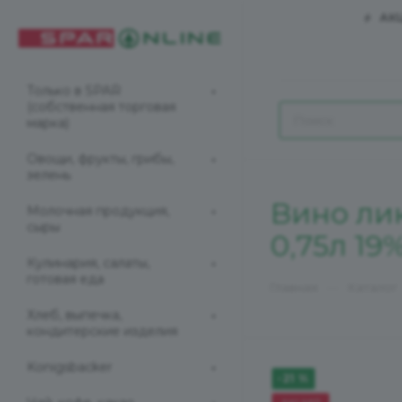
АК
Только в SPAR
(собственная торговая
марка)
Овощи, фрукты, грибы,
зелень
Вино ли
Молочная продукция,
сыры
0,75л 19
Кулинария, салаты,
готовая еда
—
Главная
Каталог
Хлеб, выпечка,
кондитерские изделия
Konigsbacker
-21 %