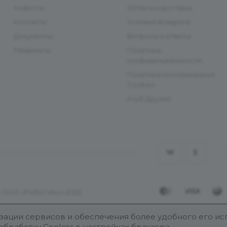
Новости
Оплата и доставка
Контакты
Условия возврата
Документы
Вопросы и ответы
Реквизиты
Политика
конфиденциальности
Политика использования
Cookies
Клуб Друзей
 ООО «Робот Икс» 2026
лизации сервисов и обеспечения более удобного его ис
обработку Cookies в настройках браузера.