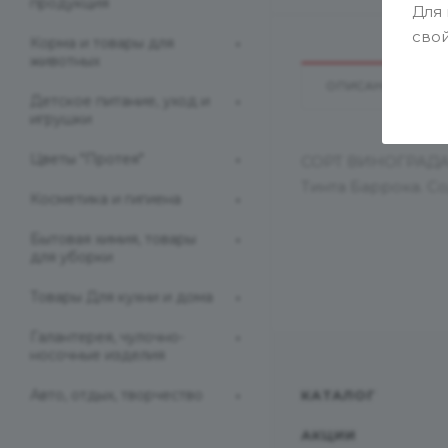
продукция
Для
цы
свой
Корма и товары для
животных
риля
ОПИСАНИЕ
ной
Детское питание, уход и
игрушки
ошек
улеты
Цветы "Протея"
СОРТ ВИНОГРАДА: 
Тинта Баррока. С
Косметика и гигиена
Бытовая химия, товары
обак
для уборки
Товары Для кухни и дома
тки
Галантерея, чулочно-
ове
носочные изделия
3-х
ля
Авто, отдых, творчество
КАТАЛОГ
АКЦИИ
детей