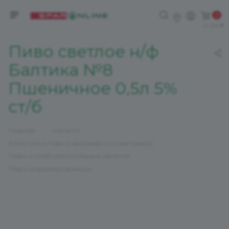
0
0,00
Пиво светлое н/ф
Балтика №8
Пшеничное 0,5л 5%
ст/б
—
—
Главная
Каталог
—
Алкоголь и пиво (самовывоз из магазина)
—
Пиво и слабоалкогольные напитки
Пиво нефильтрованное