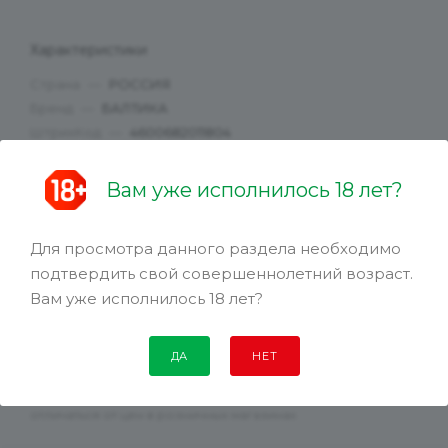
Характеристики
Страна
—
РОССИЯ
Бренд
—
БАЛТИКА
ШтрихКод
—
4600682011804
Вам уже исполнилось 18 лет?
129.99
руб.
Для просмотра данного раздела необходимо
подтвердить свой совершеннолетний возраст.
Вам уже исполнилось 18 лет?
ДА
НЕТ
Цена действительна только для интернет-магазина и может
отличаться от цен в розничных магазинах