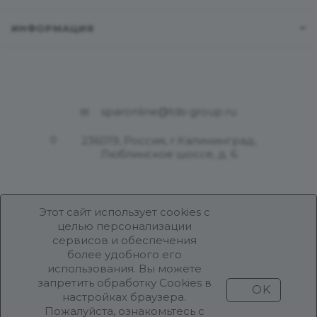
ИНФОРМАЦИЯ
sparonline@tds-group.ru
236019, Россия, г.Калининград,
Люблинское шоссе, д. 6
Этот сайт использует cookies с
целью персонализации
сервисов и обеспечения
более удобного его
использования. Вы можете
Разработка и поддержка
запретить обработку Cookies в
OK
Продвижение проекта
ООО «Робот Икс»
настройках браузера.
Пожалуйста, ознакомьтесь с