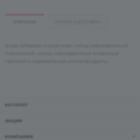
ОПИСАНИЕ
ОПЛАТА И ДОСТАВКА
вода питьевая очищенная, солод пивоваренный
пшеничный, солод пивоваренный ячменный
светлый и карамельный, хмелепродукты.
КАТАЛОГ
АКЦИИ
КОМПАНИЯ