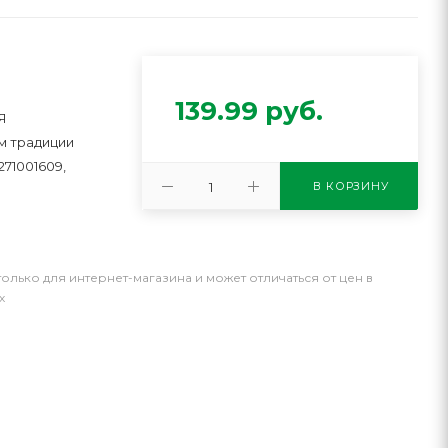
139.99
руб.
Я
м традиции
271001609,
В КОРЗИНУ
только для интернет-магазина и может отличаться от цен в
х