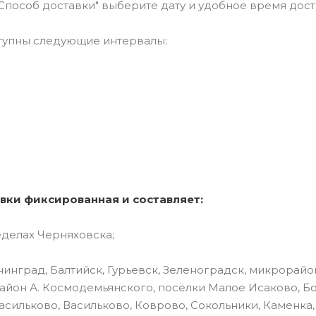
"Способ доставки" выберите дату и удобное время дост
тупны следующие интервалы:
вки фиксированная и составляет:
еделах Черняховска;
инград, Балтийск, Гурьевск, Зеленоградск, микрорайо
айон А. Космодемьянского, посёлки Малое Исаково, Б
асильково, Васильково, Коврово, Сокольники, Каменка,