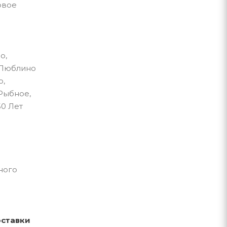
овое
о,
 Люблино
о,
Рыбное,
50 Лет
ного
оставки