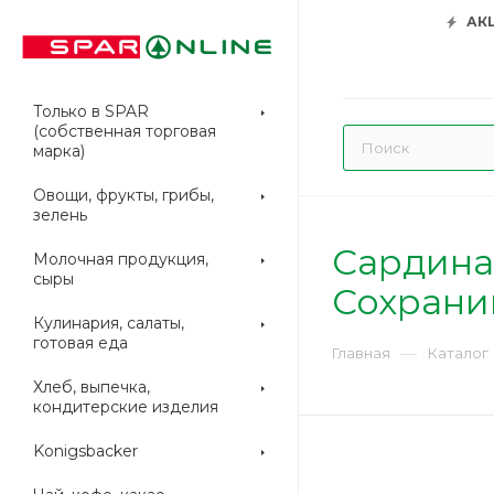
АК
Только в SPAR
(собственная торговая
марка)
Овощи, фрукты, грибы,
зелень
Сардина
Молочная продукция,
сыры
Сохрани
Кулинария, салаты,
готовая еда
—
Главная
Каталог
Хлеб, выпечка,
кондитерские изделия
Konigsbacker