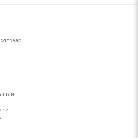
ся товар
данный.
бе и
,