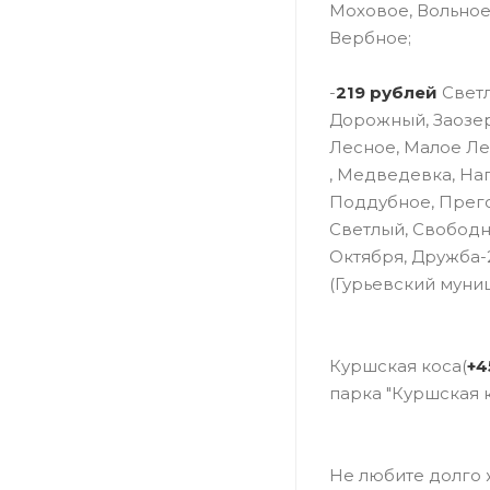
Моховое, Вольное
Вербное;
-
219 рублей
Светл
Дорожный, Заозер
Лесное, Малое Ле
, Медведевка, На
Поддубное, Прего
Светлый, Свободн
Октября, Дружба-2
(Гурьевский муни
Куршская коса(
+4
парка "Куршская к
Не любите долго 