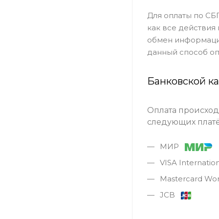
Для оплаты по СБ
как все действия
обмен информацие
данный способ оп
Банковской к
Оплата происход
следующих платё
МИР
VISA Internati
Mastercard Wo
JCB