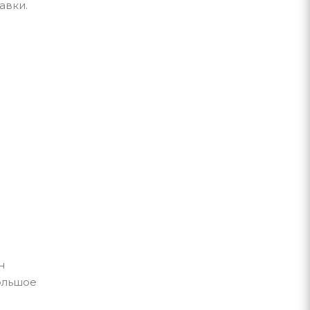
авки.
н
ольшое