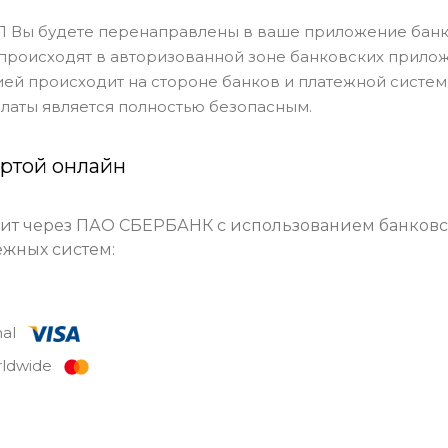
П Вы будете перенаправлены в ваше приложение банка
 происходят в авторизованной зоне банковских прилож
й происходит на стороне банков и платежной систе
латы является полностью безопасным.
артой онлайн
ит через ПАО СБЕРБАНК с использованием банковс
жных систем:
onal
rldwide