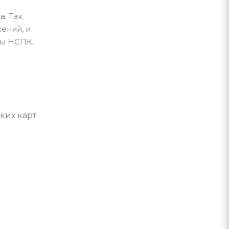
. Так
ений, и
мы НСПК,
ких карт