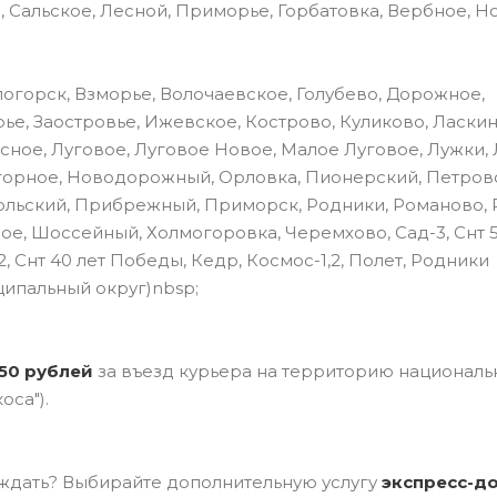
, Сальское, Лесной, Приморье, Горбатовка, Вербное, Н
огорск, Взморье, Волочаевское, Голубево, Дорожное,
ье, Заостровье, Ижевское, Кострово, Куликово, Ласкин
сное, Луговое, Луговое Новое, Малое Луговое, Лужки,
горное, Новодорожный, Орловка, Пионерский, Петров
льский, Прибрежный, Приморск, Родники, Романово, 
ое, Шоссейный, Холмогоровка, Черемхово, Сад-3, Снт 
, Снт 40 лет Победы, Кедр, Космос-1,2, Полет, Родники
ципальный округ)nbsp;
50 рублей
за въезд курьера на территорию националь
оса").
ждать? Выбирайте дополнительную услугу
э
кспресс-д