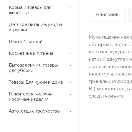
Корма и товары для
животных
ОПИСАНИЕ
Детское питание, уход и
игрушки
Мука пшеничная о
Цветы "Протея"
обдирная, вода п
крахмал кукурузн
Косметика и гигиена
натрий двууглеки
Бытовая химия, товары
соевый, витаминн
для уборки
(носитель), сульф
трикальция фосфа
Товары Для кухни и дома
B1) мононитрат, 
Галантерея, чулочно-
следы кунжута.
носочные изделия
Авто, отдых, творчество