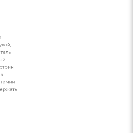
я
ухой,
итель
ый
кстрин
на
итамин
держать