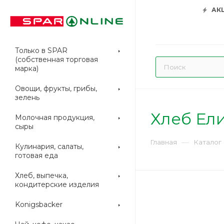
АК
Только в SPAR
(собственная торговая
марка)
Овощи, фрукты, грибы,
зелень
Хлеб Ел
Молочная продукция,
сыры
—
Главная
Каталог
Кулинария, салаты,
готовая еда
Хлеб, выпечка,
кондитерские изделия
Konigsbacker