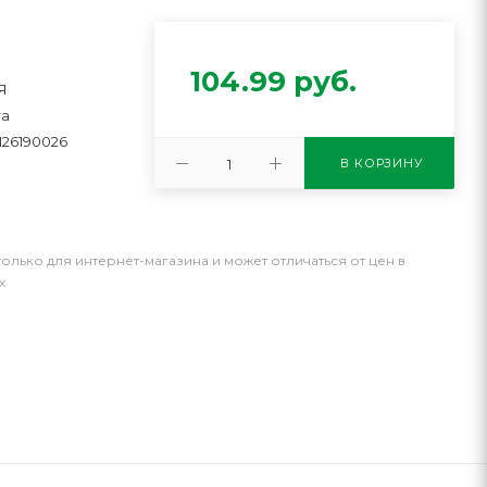
104.99
руб.
Я
та
126190026
В КОРЗИНУ
только для интернет-магазина и может отличаться от цен в
х