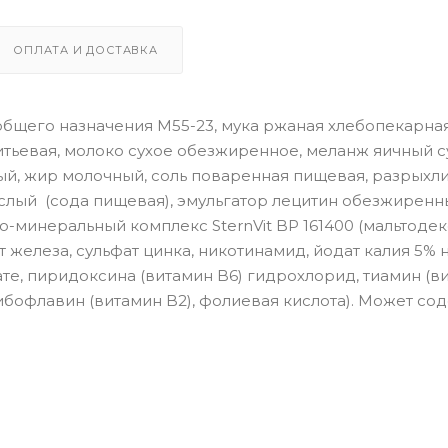
ОПЛАТА И ДОСТАВКА
бщего назначения М55-23, мука ржаная хлебопекарна
итьевая, молоко сухое обезжиренное, меланж яичный с
ый, жир молочный, соль поваренная пищевая, разрыхл
слый (сода пищевая), эмульгатор лецитин обезжиренн
о-минеральный комплекс SternVit BP 161400 (мальтоде
ат железа, сульфат цинка, никотинамид, йодат калия 5% 
те, пиридоксина (витамин B6) гидрохлорид, тиамин (в
рибофлавин (витамин B2), фолиевая кислота). Может со