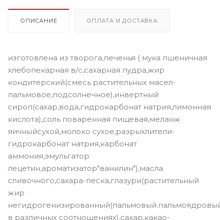
ОПИСАНИЕ
ОПЛАТА И ДОСТАВКА
изготовлена из творога,печенья ( мука пшеничная
хлебопекарная в/с,сахарная пудра,жир
кондитерский(смесь растительных масел-
пальмовое,подсолнечное),инвертный
сироп(сахар,вода,гидрокарбонат натрия,лимонная
кислота),соль поваренная пищевая,меланж
яичныйсухой,молоко сухое,разрыхлители-
гидрокарбонат натрия,карбонат
аммония,эмульгатор
лецетин,ароматизатор"ванилин"),масла
сливочного,сахара-песка,глазури(растительный
жир
негидрогенизированный(пальмовый.пальмоядровы
в различных соотношениях),сахар,какао-