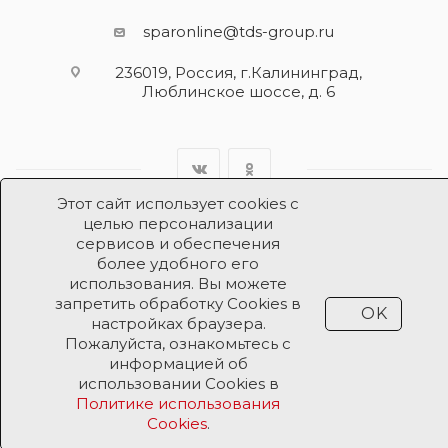
sparonline@tds-group.ru
236019, Россия, г.Калининград,
Люблинское шоссе, д. 6
Этот сайт использует cookies с
целью персонализации
сервисов и обеспечения
Разработка и поддержка
более удобного его
использования. Вы можете
Продвижение проекта
ООО «Робот Икс»
запретить обработку Cookies в
OK
настройках браузера.
Пожалуйста, ознакомьтесь с
Все права защищены ООО «Робот Икс» 2026 ©
информацией об
использовании Cookies в
Политике использования
Cookies
.