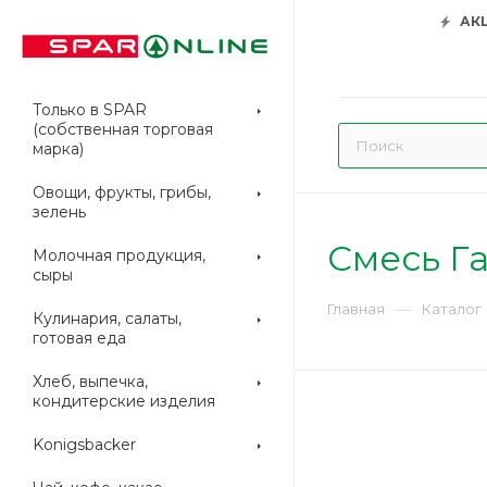
АК
Только в SPAR
(собственная торговая
марка)
Овощи, фрукты, грибы,
зелень
Смесь Г
Молочная продукция,
сыры
—
Главная
Каталог
Кулинария, салаты,
готовая еда
Хлеб, выпечка,
кондитерские изделия
Konigsbacker