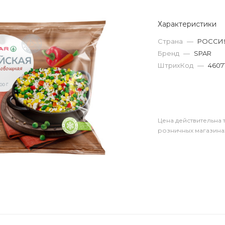
Характеристики
Страна
—
РОССИ
Бренд
—
SPAR
ШтрихКод
—
4607
Цена действительна 
розничных магазина