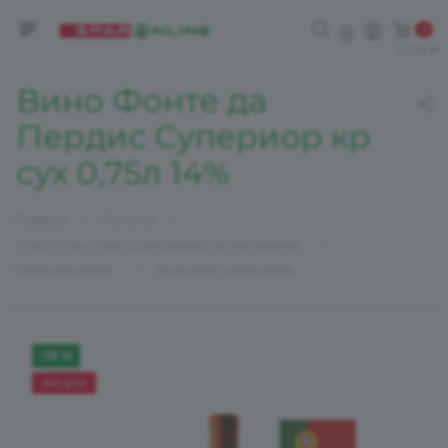
0
0,00
Вино Фонте да
Пердис Супериор кр
сух 0,75л 14%
—
—
Главная
Каталог
—
Алкоголь и пиво (самовывоз из магазина)
—
Красные вина
Красные сухие вина
-19 %
АКЦИЯ