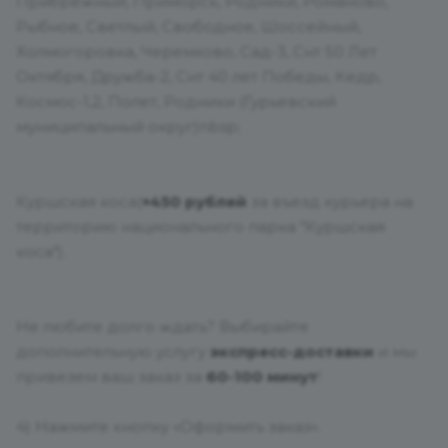
Прибрежный, Приморск, Родники, Романово,
Рыбное, Светлый, Свободное, Шоссейный,
Холмогоровка, Черемхово, Сад-3, Снт 50 Лет
Октября, Дружба-2, Снт 40 лет Победы, Кедр,
Космос-1,2, Полет, Родники (Гурьевский
муниципальный округ)nbsp;
Куршская коса(
+450 рублей
за въезд курьера на
территорию национального парка "Куршская
коса").
Не любите долго ждать? Выбирайте
дополнительную услугу
э
кспресс-доставки
и мы
привезем ваш заказ за
60-100 минут
!
4) Нажмите кнопку «Оформить заказ».