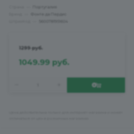
Страна
—
Португалия
Бренд
—
Фонте да Пердис
ШтрихКод
—
5600781951604
1299
руб.
1049.99
руб.
Цена действительна только для интернет-магазина и может
отличаться от цен в розничных магазинах