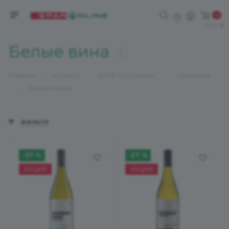
0
0,00
Белые вина
5
—
—
—
Главная
Каталог
SPAR Sommelier
Германия
—
Белые вина
ФИЛЬТР
-27 %
-27 %
АКЦИЯ
АКЦИЯ