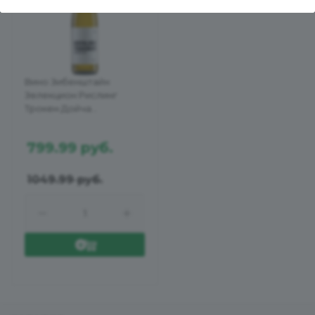
Вино Зибенштайн
Зелекцион Рислинг
Трокен Дойча
Квалитетсвайн бел сух
0,75л 11,5%
799.99
руб.
1049.99
руб.