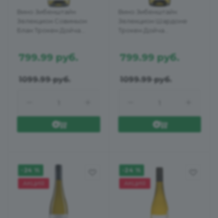
Вино Зибенштайн
Вино Зибенштайн
Зелекцион Совиньон
Зелекцион Шардоне
Блан Трокен Дойча
Трокен Дойча
Квалитетсвайн бел сух
Квалитетсвайн бел сух
0,75л 12%
0,75л 13%
799.99
руб.
799.99
руб.
1099.99
руб.
1099.99
руб.
-24 %
-24 %
АКЦИЯ
АКЦИЯ