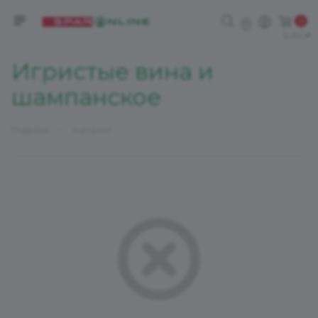
0
0,00
Игристые вина и
шампанское
—
Главная
Каталог