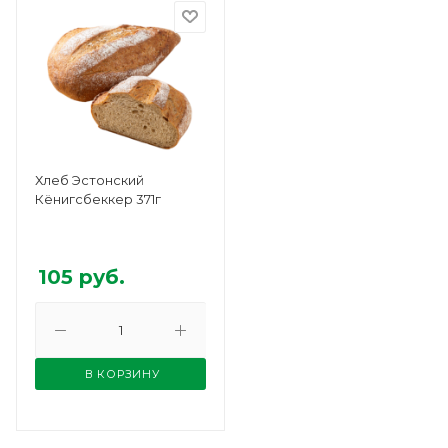
Хлеб Эстонский
Кёнигсбеккер 371г
105
руб.
В КОРЗИНУ