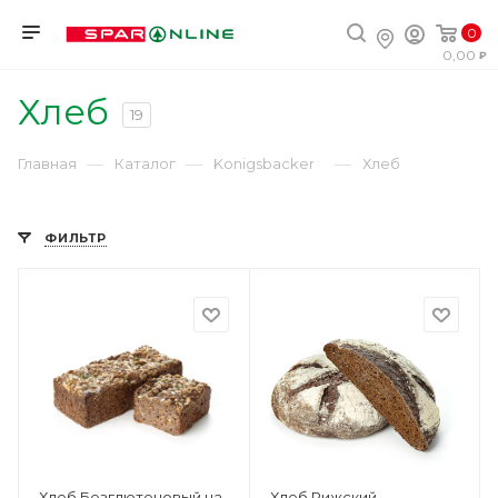
0
0,00
Хлеб
19
—
—
—
Главная
Каталог
Konigsbacker
Хлеб
ФИЛЬТР
Хлеб Безглютеновый на
Хлеб Рижский