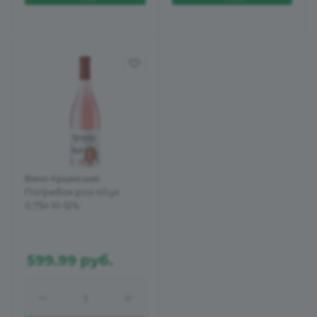
Вино Крымский
Погребок роз п/сух
0,75л 10-12%
599.99
руб.