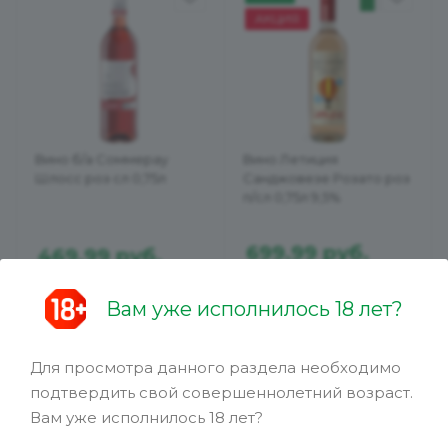
АКЦИЯ
Вино б/а Соммерау
Вино Летиция
Шлосс роз сл 0,75л
Санджовезе Розато роз
п/сл 0,75л 9,5%
699.99
руб.
469.99
руб.
949
руб.
Вам уже исполнилось 18 лет?
Для просмотра данного раздела необходимо
подтвердить свой совершеннолетний возраст.
В КОРЗИНУ
Вам уже исполнилось 18 лет?