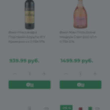
Вино Массандра
Вино Жан Поль Шене
Портвейн Алушта ЗГУ
Медиум Свит роз п/сл
Крым роз сл 0,75л 17%
0,75л 12%
939.99
руб.
1499.99
руб.
-26 %