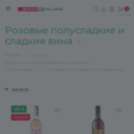
0
0,00
Розовые полусладкие и
сладкие вина
9
—
—
Главная
Каталог
—
Алкоголь и пиво (самовывоз из магазина)
—
Розовые вина
Розовые полусладкие и сладкие вина
ФИЛЬТР
-20 %
АКЦИЯ