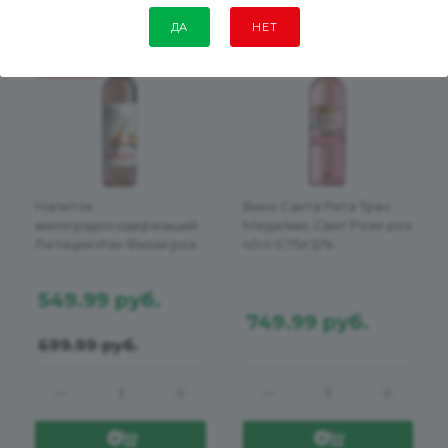
ДА
НЕТ
-21 %
АКЦИЯ
Напиток
Вино Санта Рита Трес
виноградосодержащий
Медальяс Свит Розе роз
Летиция Изи Физзи роз
п/сл 0,75л 12%
п/сл газ 0,75л 6,5%
549.99
руб.
749.99
руб.
699.99
руб.