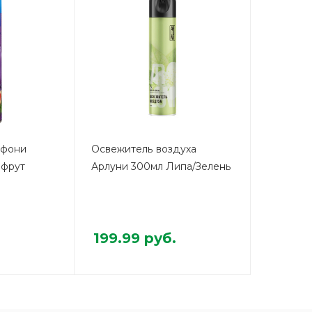
мфони
Освежитель воздуха
пфрут
Арлуни 300мл Липа/Зелень
199.99
руб.