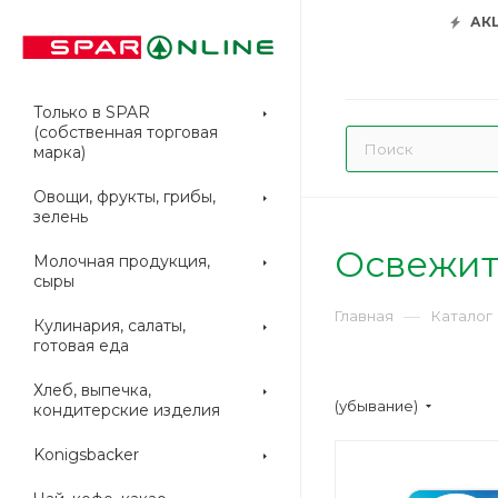
АК
Только в SPAR
(собственная торговая
марка)
Овощи, фрукты, грибы,
зелень
Освежит
Молочная продукция,
сыры
—
Главная
Каталог
Кулинария, салаты,
готовая еда
Хлеб, выпечка,
(убывание)
кондитерские изделия
Konigsbacker