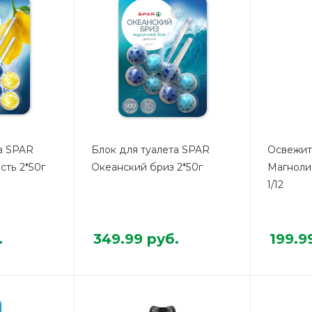
а SPAR
Блок для туалета SPAR
Освежит
ть 2*50г
Океанский бриз 2*50г
Магноли
1/12
.
349.99
руб.
199.9