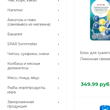
Чай, кофе, какао
Напитки
Алкоголь и пиво
(самовывоз из магазина)
Бакалея
SPAR Sommelier
Блок для туалет
Чипсы, сухарики, снеки
Лимонная свежес
Колбасы и мясные
деликатесы
Мясо, птица, яйцо
349.99
руб
Рыба, морепродукты,
икра
Замороженная
продукция