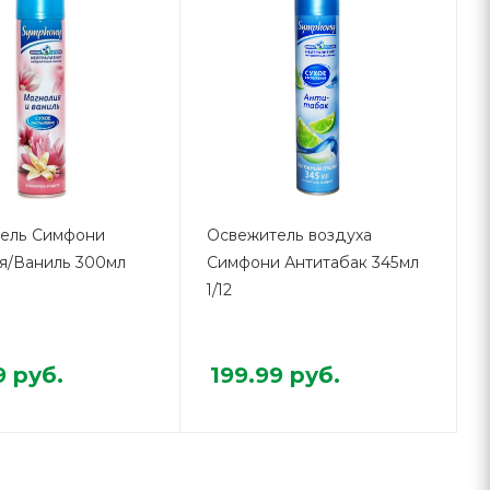
ель Симфони
Освежитель воздуха
я/Ваниль 300мл
Симфони Антитабак 345мл
1/12
9
руб.
199.99
руб.