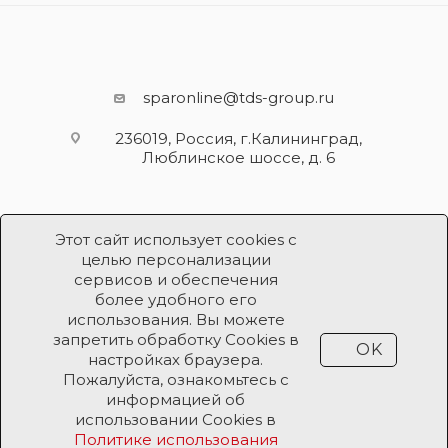
sparonline@tds-group.ru
236019, Россия, г.Калининград,
Люблинское шоссе, д. 6
Этот сайт использует cookies с
целью персонализации
сервисов и обеспечения
более удобного его
использования. Вы можете
Разработка и поддержка
запретить обработку Cookies в
OK
Продвижение проекта
ООО «Робот Икс»
настройках браузера.
Пожалуйста, ознакомьтесь с
информацией об
Все права защищены ООО «Робот Икс» 2026 ©
использовании Cookies в
Политике использования