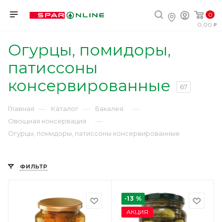
0
0,00
Огурцы, помидоры,
патиссоны
консервированные
67
—
—
—
Главная
Каталог
Бакалея
—
Овощная консервация
Огурцы, помидоры, патиссоны консервированные
ФИЛЬТР
-13 %
АКЦИЯ