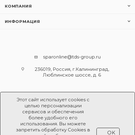
КОМПАНИЯ
ИНФОРМАЦИЯ
sparonline@tds-group.ru
236019, Россия, г.Калининград,
Люблинское шоссе, д. 6
Этот сайт использует cookies с
целью персонализации
сервисов и обеспечения
более удобного его
использования. Вы можете
Разработка и поддержка
запретить обработку Cookies в
OK
Продвижение проекта
ООО «Робот Икс»