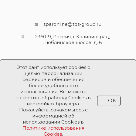
sparonline@tds-group.ru
236019, Россия, г.Калининград,
Люблинское шоссе, д. 6
Этот сайт использует cookies с
целью персонализации
сервисов и обеспечения
более удобного его
использования. Вы можете
Разработка и поддержка
запретить обработку Cookies в
OK
Продвижение проекта
ООО «Робот Икс»
настройках браузера.
Пожалуйста, ознакомьтесь с
информацией об
Все права защищены ООО «Робот Икс» 2026 ©
использовании Cookies в
Политике использования
Cookies
.