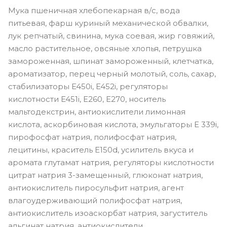
Мука пшеничная хлебопекарная в/с, вода
питьевая, фарш куриный механической обвалки,
лук репчатый, свинина, мука соевая, жир говяжий,
масло растительное, овсяные хлопья, петрушка
замороженная, шпинат замороженный, клетчатка,
ароматизатор, перец черный молотый, соль, сахар,
стабилизаторы E450i, E452i, регуляторы
кислотности E451i, Е260, Е270, носитель
мальтодекстрин, антиокислители лимонная
кислота, аскорбиновая кислота, эмульгаторы Е 339i,
пирофосфат натрия, полифосфат натрия,
лецитины, краситель E150d, усилитель вкуса и
аромата глутамат натрия, регуляторы кислотности
цитрат натрия 3-замещенный, глюконат натрия,
антиокислитель пиросульфит натрия, агент
влагоудерживающий полифосфат натрия,
антиокислитель изоаскорбат натрия, загуститель
альгинат натрия, антиокислители