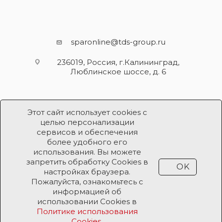
sparonline@tds-group.ru
236019, Россия, г.Калининград,
Люблинское шоссе, д. 6
Этот сайт использует cookies с
целью персонализации
сервисов и обеспечения
более удобного его
использования. Вы можете
Разработка и поддержка
запретить обработку Cookies в
OK
Продвижение проекта
ООО «Робот Икс»
настройках браузера.
Пожалуйста, ознакомьтесь с
информацией об
Все права защищены ООО «Робот Икс» 2026 ©
использовании Cookies в
Политике использования
Cookies
.