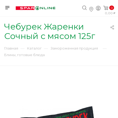
0
0,00
Чебурек Жаренки
Сочный с мясом 125г
—
—
—
Главная
Каталог
Замороженная продукция
Блины, готовые блюда