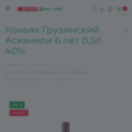
0
0,00
Коньяк Грузинский
Асканели 6 лет 0,5л
40%
—
—
Главная
Каталог
—
Алкоголь и пиво (самовывоз из магазина)
—
Крепкий алкоголь
Коньяк
-24 %
АКЦИЯ