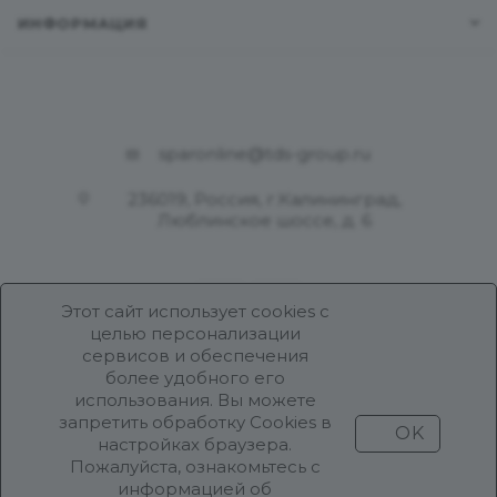
ИНФОРМАЦИЯ
sparonline@tds-group.ru
236019, Россия, г.Калининград,
Люблинское шоссе, д. 6
Этот сайт использует cookies с
целью персонализации
сервисов и обеспечения
более удобного его
использования. Вы можете
Разработка и поддержка
запретить обработку Cookies в
OK
Продвижение проекта
ООО «Робот Икс»
настройках браузера.
Пожалуйста, ознакомьтесь с
информацией об