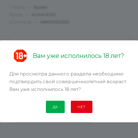
Страна
—
Грузия
Бренд
—
АСКАНЕЛИ
ШтрихКод
—
4860053015514
1899.99
руб.
Вам уже исполнилось 18 лет?
1449.99
руб.
Для просмотра данного раздела необходимо
подтвердить свой совершеннолетний возраст.
Вам уже исполнилось 18 лет?
ДА
НЕТ
Цена действительна только для интернет-магазина и может
отличаться от цен в розничных магазинах