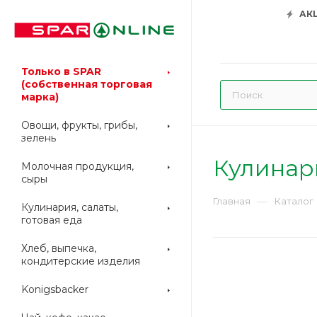
АК
Только в SPAR
(собственная торговая
марка)
Овощи, фрукты, грибы,
зелень
Кулинари
Молочная продукция,
сыры
—
Главная
Каталог
Кулинария, салаты,
готовая еда
Хлеб, выпечка,
кондитерские изделия
Konigsbacker