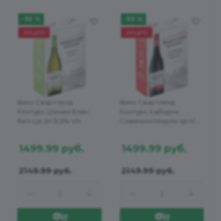
-30 %
-30 %
АКЦИЯ
АКЦИЯ
Вино Свартленд
Вино Свартленд
Контурс Шенен Блан
Контурс Каберне
бел сух 3л 12,5% т/п
Совиньон Мерло кр п/
сух 3л 13,5%
1499.99
руб.
1499.99
руб.
2149.99
руб.
2149.99
руб.