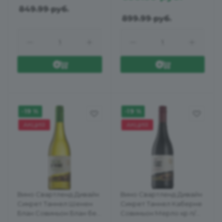
849.99
руб.
899.99
руб.
-19 %
-19 %
АКЦИЯ
АКЦИЯ
Вино Свартленд Дивайн
Вино Свартленд Дивайн
Сикрет Таннел Шенен
Сикрет Таннел Каберне
Блан Совиньон Блан бел
Совиньон Мерло кр п/