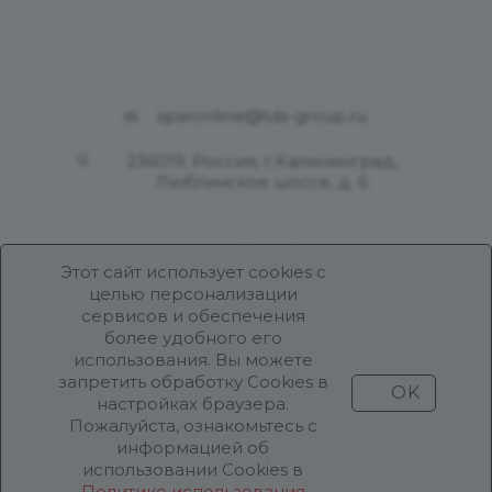
sparonline@tds-group.ru
236019, Россия, г.Калининград,
Люблинское шоссе, д. 6
Этот сайт использует cookies с
целью персонализации
сервисов и обеспечения
более удобного его
использования. Вы можете
Разработка и поддержка
запретить обработку Cookies в
OK
Продвижение проекта
ООО «Робот Икс»
настройках браузера.
Пожалуйста, ознакомьтесь с
информацией об
использовании Cookies в
Все права защищены ООО «Робот Икс» 2026 ©
Политике использования