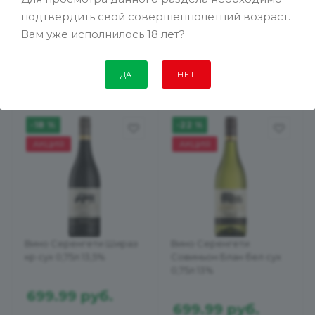
подтвердить свой совершеннолетний возраст.
Вам уже исполнилось 18 лет?
ДА
НЕТ
-18 %
-22 %
АКЦИЯ
АКЦИЯ
Вино Серенгети Шираз
Вино Серенгети
кр сух 0,75л 13,5%
Совиньон Блан бел сух
0,75л 13%
699.99
руб.
699.99
руб.