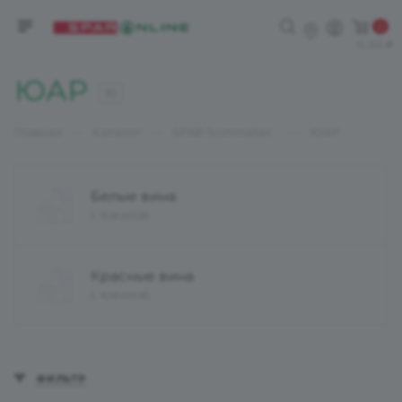
0
0,00
ЮАР
10
—
—
—
Главная
Каталог
SPAR Sommelier
ЮАР
Белые вина
5 ТОВАРОВ
Красные вина
5 ТОВАРОВ
ФИЛЬТР