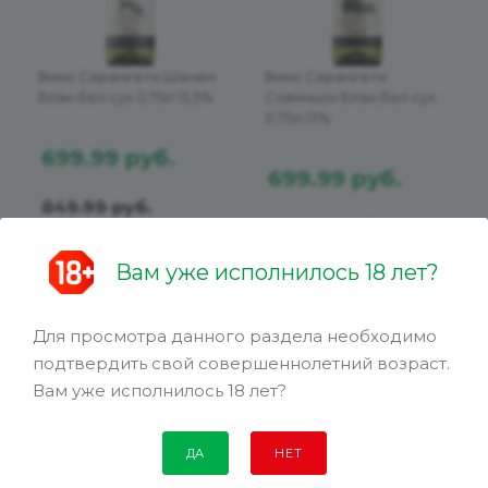
Вино Серенгети Шенен
Вино Серенгети
Блан бел сух 0,75л 13,5%
Совиньон Блан бел сух
0,75л 13%
699.99
руб.
699.99
руб.
849.99
руб.
899.99
руб.
Вам уже исполнилось 18 лет?
Для просмотра данного раздела необходимо
подтвердить свой совершеннолетний возраст.
Вам уже исполнилось 18 лет?
-19 %
ДА
НЕТ
АКЦИЯ