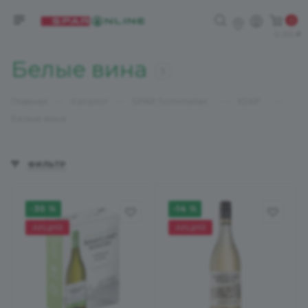
0
0,00
Белые вина
5
—
—
—
—
Главная
Каталог
SPAR Sommelier
ЮАР
Белые вина
ФИЛЬТР
-30 %
-14 %
АКЦИЯ
АКЦИЯ