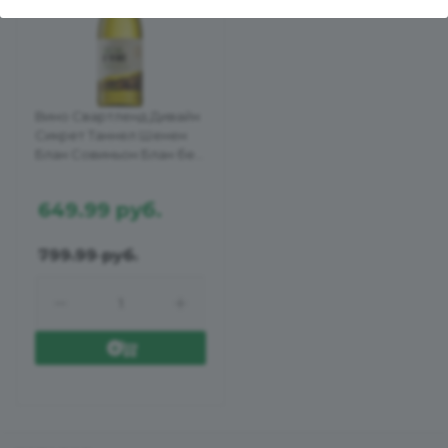
Вино Свартленд Дивайн
Сикрет Таннел Шенен
Блан Совиньон Блан бел
сух 0,75л 12,5%
649.99
руб.
799.99
руб.