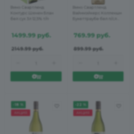
Вино Свартленд
Вино Свартленд
Контурс Шенен Блан
Вайнмэйкерс Коллекшн
бел сух 3л 12,5% т/п
Букеттраубе бел п/сл
0,75л 12,5%
1499.99
руб.
769.99
руб.
2149.99
руб.
899.99
руб.
-18 %
-22 %
АКЦИЯ
АКЦИЯ