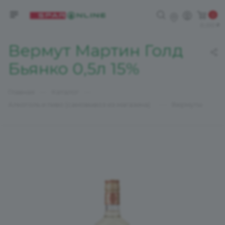
0
0,00
Вермут Мартин Голд
Бьянко 0,5л 15%
—
—
Главная
Каталог
—
Алкоголь и пиво (самовывоз из магазина)
Вермуты