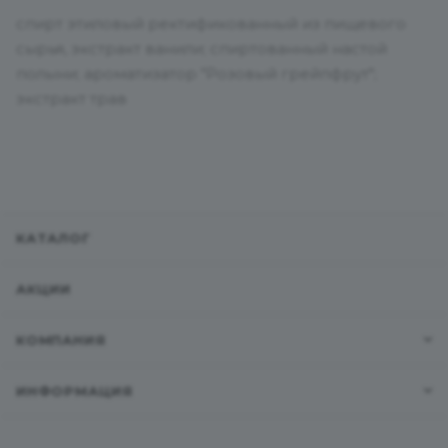
спирт этиловый ректификованный из пищевого
сырья, экстракт ванили; спиртованный настой
полыни; ароматизатор "Розовый грейпфрут";
экстракт трав
КАТАЛОГ
АКЦИИ
КОМПАНИЯ
ИНФОРМАЦИЯ