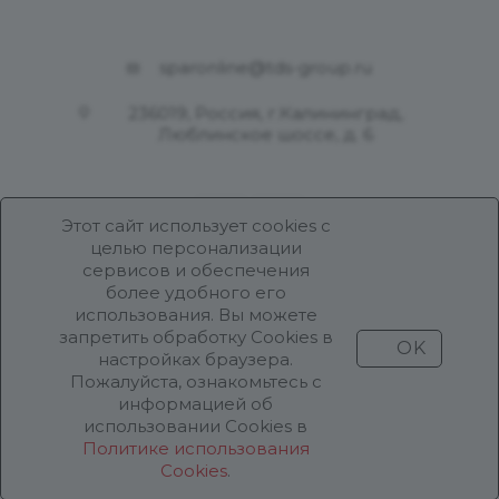
sparonline@tds-group.ru
236019, Россия, г.Калининград,
Люблинское шоссе, д. 6
Этот сайт использует cookies с
целью персонализации
сервисов и обеспечения
более удобного его
использования. Вы можете
Разработка и поддержка
запретить обработку Cookies в
OK
Продвижение проекта
ООО «Робот Икс»
настройках браузера.
Пожалуйста, ознакомьтесь с
информацией об
Все права защищены ООО «Робот Икс» 2026 ©
использовании Cookies в
Политике использования
Cookies
.