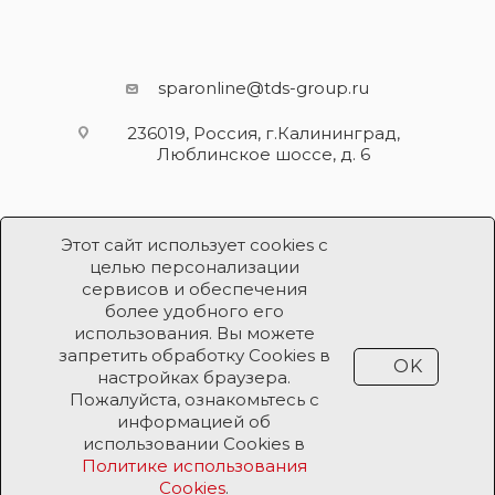
sparonline@tds-group.ru
236019, Россия, г.Калининград,
Люблинское шоссе, д. 6
Этот сайт использует cookies с
целью персонализации
сервисов и обеспечения
более удобного его
использования. Вы можете
Разработка и поддержка
запретить обработку Cookies в
OK
Продвижение проекта
ООО «Робот Икс»
настройках браузера.
Пожалуйста, ознакомьтесь с
информацией об
Все права защищены ООО «Робот Икс» 2026 ©
использовании Cookies в
Политике использования
Cookies
.