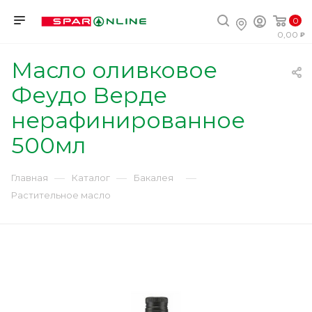
0
0,00
Масло оливковое
Феудо Верде
нерафинированное
500мл
—
—
—
Главная
Каталог
Бакалея
Растительное масло