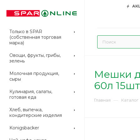
АК
Только в SPAR
(собственная торговая
марка)
Овощи, фрукты, грибы,
зелень
Мешки д
Молочная продукция,
сыры
60л 15ш
Кулинария, салаты,
готовая еда
—
Главная
Каталог
Хлеб, выпечка,
кондитерские изделия
Konigsbacker