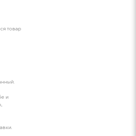
ся товар
данный.
бе и
,
авки.