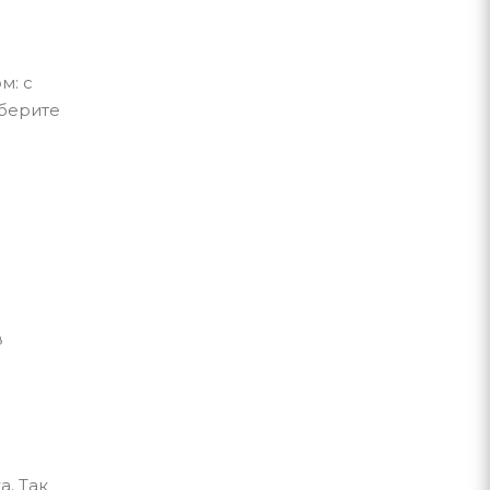
м: с
ыберите
в
. Так