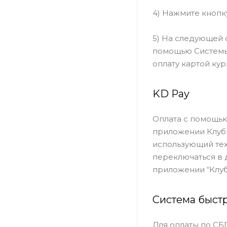
4) Нажмите кнопк
5) На следующей 
помощью Системы 
оплату картой кур
KD Pay
Оплата с помощью
приложении Клуб 
использующий тех
переключаться в 
приложении “Клуб
Система быст
Для оплаты по СБ