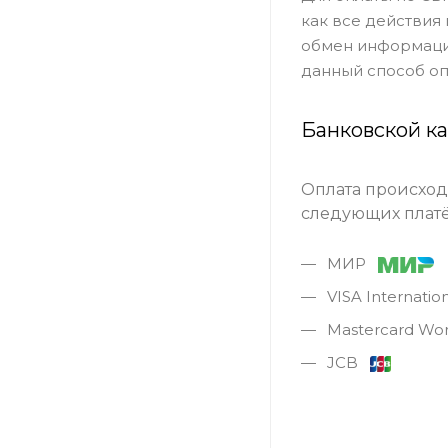
как все действия
обмен информацие
данный способ оп
Банковской к
Оплата происход
следующих платё
МИР
VISA Internati
Mastercard Wo
JCB