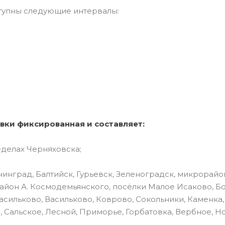
тупны следующие интервалы:
вки фиксированная и составляет:
еделах Черняховска;
инград, Балтийск, Гурьевск, Зеленоградск, микрорайо
айон А. Космодемьянского, посёлки Малое Исаково, Б
асильково, Васильково, Коврово, Сокольники, Каменка,
, Сальское, Лесной, Приморье, Горбатовка, Вербное, Н