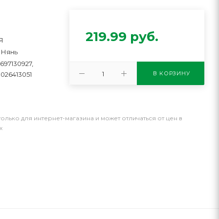
219.99
руб.
Я
 Нянь
697130927,
В КОРЗИНУ
0026413051
только для интернет-магазина и может отличаться от цен в
х