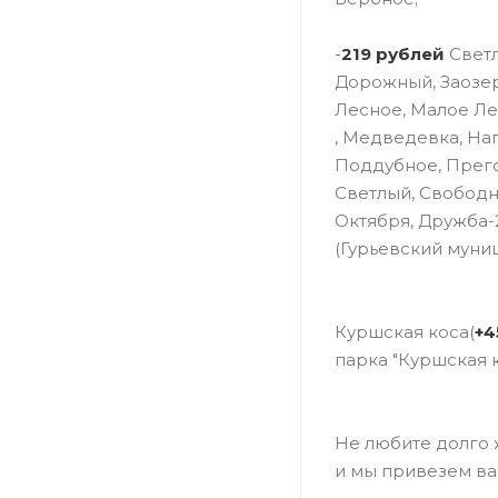
-
219 рублей
Светл
Дорожный, Заозер
Лесное, Малое Ле
, Медведевка, На
Поддубное, Прего
Светлый, Свободн
Октября, Дружба-2
(Гурьевский муни
Куршская коса(
+4
парка "Куршская к
Не любите долго 
и мы привезем ва