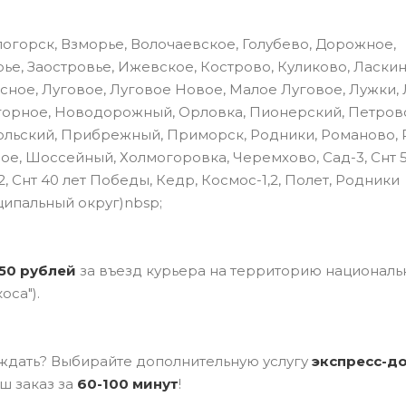
огорск, Взморье, Волочаевское, Голубево, Дорожное,
ье, Заостровье, Ижевское, Кострово, Куликово, Ласкин
сное, Луговое, Луговое Новое, Малое Луговое, Лужки,
горное, Новодорожный, Орловка, Пионерский, Петров
льский, Прибрежный, Приморск, Родники, Романово, 
ое, Шоссейный, Холмогоровка, Черемхово, Сад-3, Снт 
, Снт 40 лет Победы, Кедр, Космос-1,2, Полет, Родники
ципальный округ)nbsp;
50 рублей
за въезд курьера на территорию националь
оса").
ждать? Выбирайте дополнительную услугу
э
кспресс-д
ш заказ за
60-100 минут
!