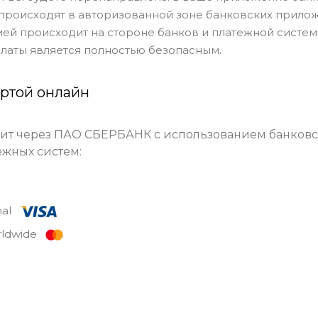
 происходят в авторизованной зоне банковских прилож
й происходит на стороне банков и платежной систе
латы является полностью безопасным.
артой онлайн
ит через ПАО СБЕРБАНК с использованием банковс
жных систем:
onal
rldwide