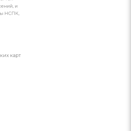
ений, и
мы НСПК,
ких карт