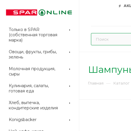
АК
Только в SPAR
(собственная торговая
марка)
Овощи, фрукты, грибы,
зелень
Шампунь
Молочная продукция,
сыры
—
Главная
Каталог
Кулинария, салаты,
готовая еда
Хлеб, выпечка,
кондитерские изделия
Konigsbacker