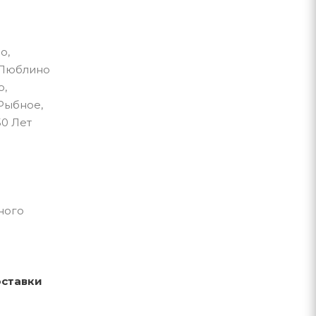
о,
 Люблино
о,
Рыбное,
50 Лет
ного
оставки