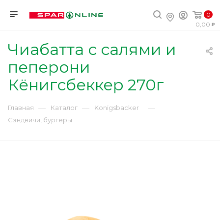
0
0,00
Чиабатта с салями и
пеперони
Кёнигсбеккер 270г
—
—
—
Главная
Каталог
Konigsbacker
Сэндвичи, бургеры