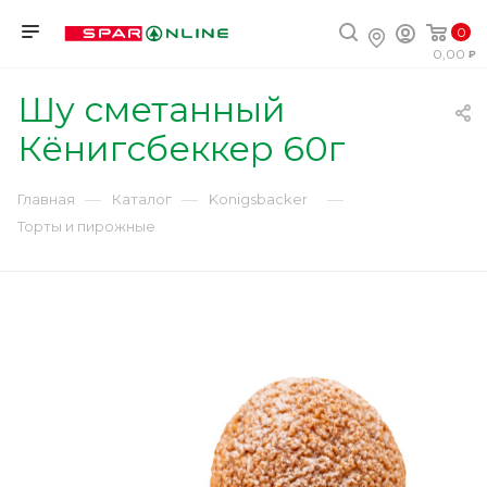
0
0,00
Шу сметанный
Кёнигсбеккер 60г
—
—
—
Главная
Каталог
Konigsbacker
Торты и пирожные