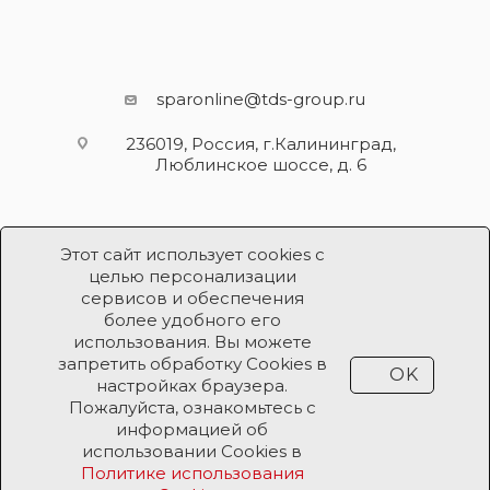
sparonline@tds-group.ru
236019, Россия, г.Калининград,
Люблинское шоссе, д. 6
Этот сайт использует cookies с
целью персонализации
сервисов и обеспечения
более удобного его
использования. Вы можете
Разработка и поддержка
запретить обработку Cookies в
OK
Продвижение проекта
ООО «Робот Икс»
настройках браузера.
Пожалуйста, ознакомьтесь с
информацией об
Все права защищены ООО «Робот Икс» 2026 ©
использовании Cookies в
Политике использования