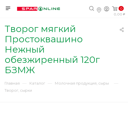
0
0,00
Творог мягкий
Простоквашино
Нежный
обезжиренный 120г
БЗМЖ
—
—
—
Главная
Каталог
Молочная продукция, сыры
Творог, сырки