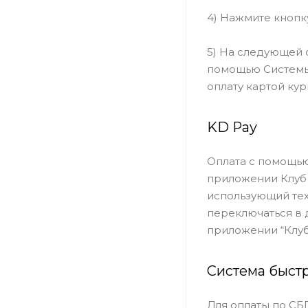
4) Нажмите кнопк
5) На следующей 
помощью Системы 
оплату картой кур
KD Pay
Оплата с помощью
приложении Клуб 
использующий тех
переключаться в 
приложении “Клуб
Система быст
Для оплаты по СБ