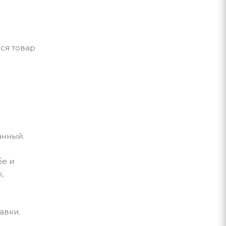
ся товар
данный.
бе и
,
авки.