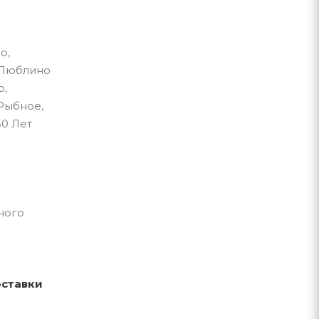
о,
 Люблино
о,
Рыбное,
50 Лет
ного
оставки