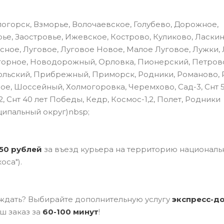
огорск, Взморье, Волочаевское, Голубево, Дорожное,
ье, Заостровье, Ижевское, Кострово, Куликово, Ласкин
сное, Луговое, Луговое Новое, Малое Луговое, Лужки,
горное, Новодорожный, Орловка, Пионерский, Петров
льский, Прибрежный, Приморск, Родники, Романово, 
ое, Шоссейный, Холмогоровка, Черемхово, Сад-3, Снт 
, Снт 40 лет Победы, Кедр, Космос-1,2, Полет, Родники
ципальный округ)nbsp;
50 рублей
за въезд курьера на территорию националь
оса").
ждать? Выбирайте дополнительную услугу
э
кспресс-д
ш заказ за
60-100 минут
!