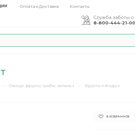
ЦИИ
Оплата и Доставка
Контакты
Служба заботы о
8-800-444-21-0
т
—
—
Овощи, фрукты, грибы, зелень
Фрукты и ягоды
В ИЗБРАННОЕ