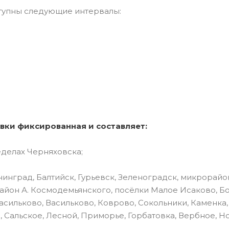
тупны следующие интервалы:
вки фиксированная и составляет:
еделах Черняховска;
инград, Балтийск, Гурьевск, Зеленоградск, микрорайо
айон А. Космодемьянского, посёлки Малое Исаково, Б
асильково, Васильково, Коврово, Сокольники, Каменка,
, Сальское, Лесной, Приморье, Горбатовка, Вербное, Н