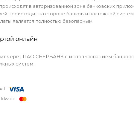
 происходят в авторизованной зоне банковских прилож
й происходит на стороне банков и платежной систе
латы является полностью безопасным.
артой онлайн
ит через ПАО СБЕРБАНК с использованием банковс
жных систем:
onal
rldwide