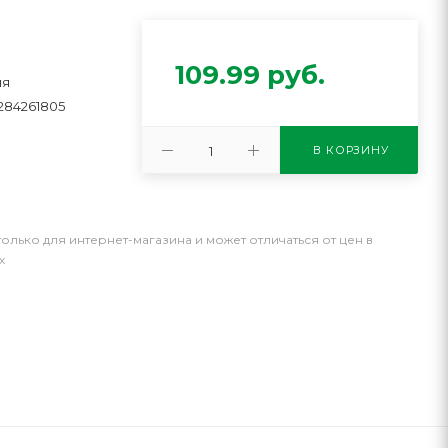
109.99
руб.
ия
284261805
В КОРЗИНУ
только для интернет-магазина и может отличаться от цен в
х