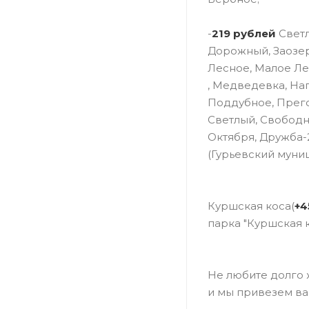
-
219 рублей
Светл
Дорожный, Заозер
Лесное, Малое Ле
, Медведевка, На
Поддубное, Прего
Светлый, Свободн
Октября, Дружба-2
(Гурьевский муни
Куршская коса(
+4
парка "Куршская к
Не любите долго 
и мы привезем ва