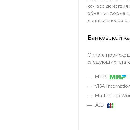
как все действия
обмен информацие
данный способ оп
Банковской к
Оплата происход
следующих платё
МИР
VISA Internati
Mastercard Wo
JCB