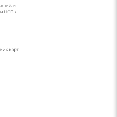
ений, и
мы НСПК,
ких карт