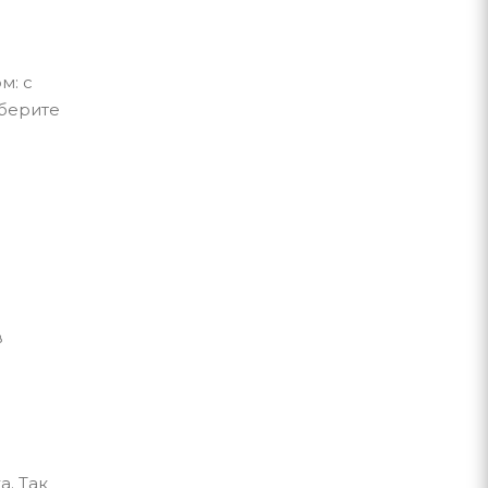
м: с
ыберите
в
. Так