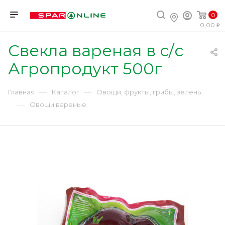
0
0,00
Свекла вареная в с/с
Агропродукт 500г
—
—
Главная
Каталог
Овощи, фрукты, грибы, зелень
—
Овощи вареные